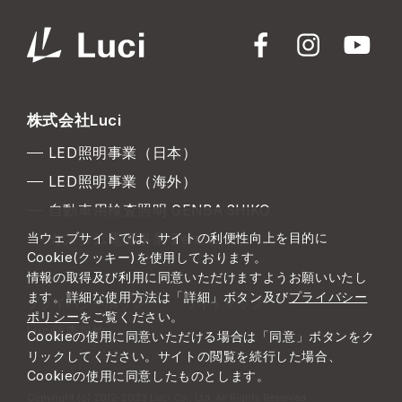
株式会社Luci
LED照明事業（日本）
LED照明事業（海外）
自動車用検査照明 GENBA SHIKO
当ウェブサイトでは、サイトの利便性向上を目的に
カスタム電源事業 Zero to One
Cookie(クッキー)を使用しております。
情報の取得及び利用に同意いただけますようお願いいたし
ます。詳細な使用方法は「詳細」ボタン及び
プライバシー
プライバシーポリシー
サイトマップ
ポリシー
をご覧ください。
Luci販売規約
Cookieの使用に同意いただける場合は「同意」ボタンをク
リックしてください。サイトの閲覧を続行した場合、
Cookieの使用に同意したものとします。
Copyright (c) 2012-2023 Luci Co., Ltd. All Rights Reserved.