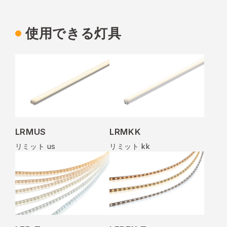
使用できる灯具
LRMUS
LRMKK
リミット us
リミット kk