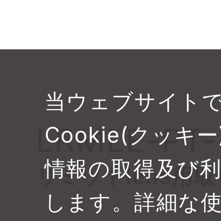
当ウェブサイト
LRMLE-PT-
Cookie(クッ
情報の取得及び
リミットlens用
します。詳細な