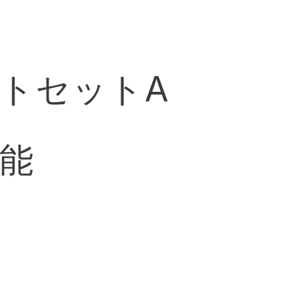
トセットA
能