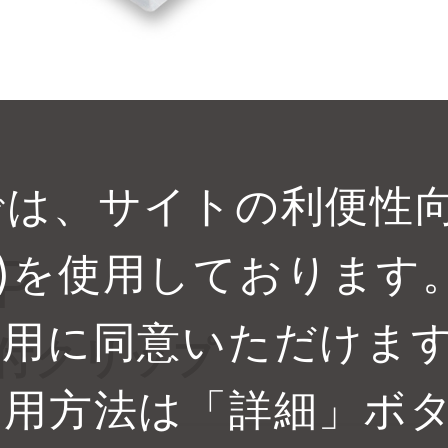
では、サイトの利便性
P
キー)を使用しております
利用に同意いただけま
取付クリップ
使用方法は「詳細」ボ