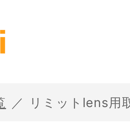
覧
リミットlens